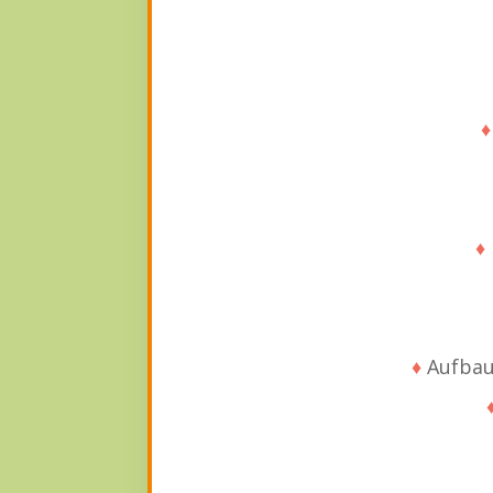
♦
♦
♦
Aufbau