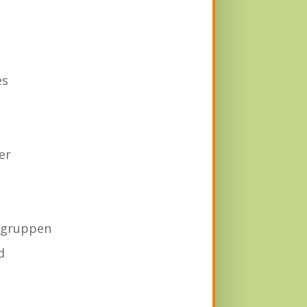
es
er
egruppen
d