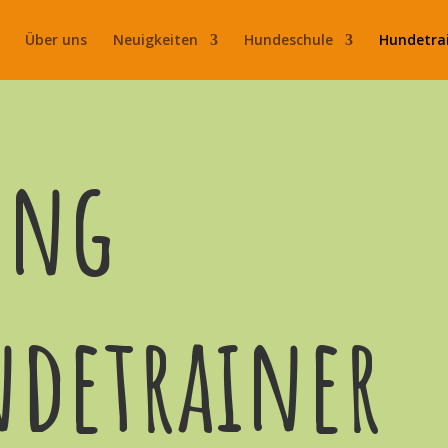
Über uns
Neuigkeiten
Hundeschule
Hundetra
ung
detrainer