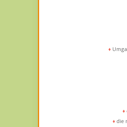
♦
Umgang
♦
♦
die 